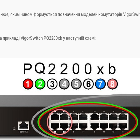
яснює, яким чином формується позначення моделей комутаторів VigorSwit
 прикладі VigorSwitch PQ2200xb у наступній схемі: