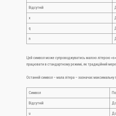
Відсутній
Д
x
Д
q
Д
n
Д
Цей символ може супроводжуватись малою літерою «s»,
працювати в стандартному режимі, як традиційний мере
Останній символ – мала літера – зазначає максимальну
Символ
По
Відсутній
До
u
До