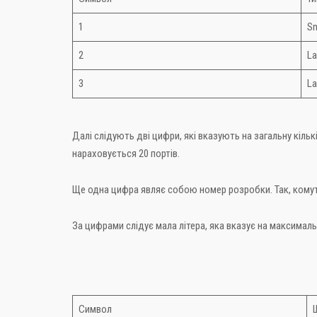
1
Sm
2
La
3
La
Далі слідують дві цифри, які вказують на загальну кіль
нараховується 20 портів.
Ще одна цифра являє собою номер розробки. Так, комута
За цифрами слідує мала літера, яка вказує на максималь
Символ