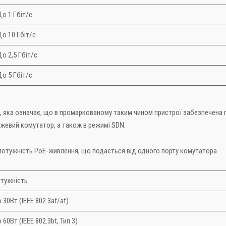
о 1 Гбіт/с
о 10 Гбіт/с
о 2,5 Гбіт/с
о 5 Гбіт/с
 яка означає, що в промаркованому таким чином пристрої забезпечена
жевий комутатор, а також в режимі SDN.
 потужність PoE-живлення, що подається від одного порту комутатора.
тужність
 30Вт (IEEE 802.3af/at)
 60Вт (IEEE 802.3bt, Тип 3)