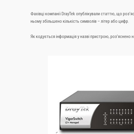
Фахівці компанії DrayTek опублікували статтю, що роз’
ньому збільшено кількість символів – літер або цифр.
Як кодується інформація у назві пристрою, роз’яснено на