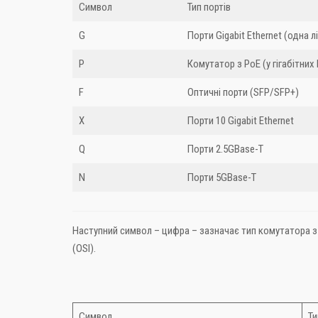
Символ
Тип портів
G
Порти Gigabit Ethernet (одна л
P
Комутатор з PoE (у гігабітних
F
Оптичні порти (SFP/SFP+)
X
Порти 10 Gigabit Ethernet
Q
Порти 2.5GBase-T
N
Порти 5GBase-T
Наступний символ – цифра – зазначає тип комутатора з 
(OSI).
Символ
Ти