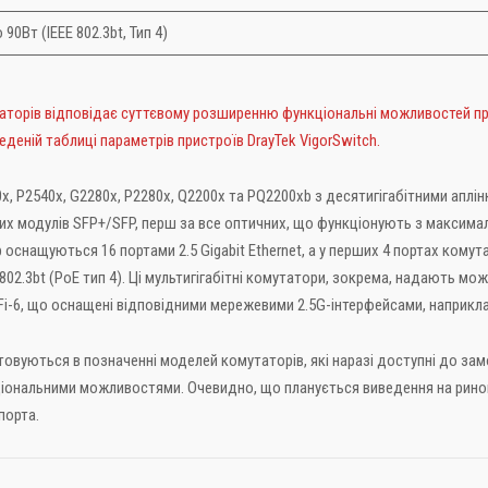
 90Вт (IEEE 802.3bt, Тип 4)
аторів відповідає суттєвому розширенню функціональні можливостей прис
еденій таблиці параметрів пристроїв DrayTek VigorSwitch.
0x, P2540x, G2280x, P2280x, Q2200x та PQ2200xb з десятигігабітними апл
их модулів SFP+/SFP, перш за все оптичних, що функціонують з максимал
 оснащуються 16 портами 2.5 Gigabit Ethernet, а у перших 4 портах кому
 802.3bt (PoE тип 4). Ці мультигігабітні комутатори, зокрема, надають 
Fi-6, що оснащені відповідними мережевими 2.5G-інтерфейсами, наприкла
стовуються в позначенні моделей комутаторів, які наразі доступні до з
кціональними можливостями. Очевидно, що планується виведення на ринок 
порта.