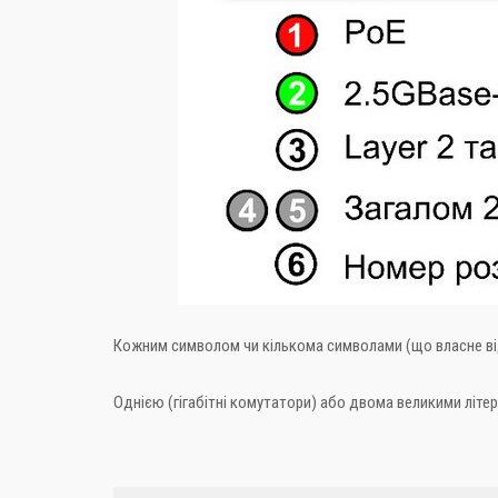
Кожним символом чи кількома символами (що власне від
Однією (гігабітні комутатори) або двома великими літе