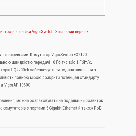
троїв з лінійки VigorSwitch. Загальний перелік
інк-інтерфейсами. Комутатор VigorSwitch FX2120
ьною швидкістю передачі 10 Гбіт/с або 1 Гбіт/с,
таторів PQ2200xb забезпечується подача живлення з
можливість повною мірою розкрити потенціал стандарту
д VigorAP 1060C.
амовлення, можна розраховувати на подальший розвиток
комутаторів з портами 5 Gigabit Ethernet й також PoE-