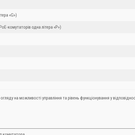
ітера «G»)
 PoE-комутаторів одна літера «P»)
огляду на можливості управління та рівень функціонування у відповідн
п комутатора