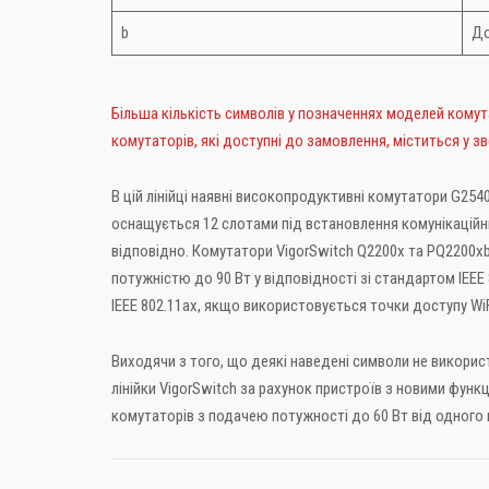
b
До
Більша кількість символів у позначеннях моделей комут
комутаторів, які доступні до замовлення, міститься у зв
В цій лінійці наявні високопродуктивні комутатори G254
оснащується 12 слотами під встановлення комунікаційн
відповідно. Комутатори VigorSwitch Q2200x та PQ2200xb
потужністю до 90 Вт у відповідності зі стандартом IEEE
IEEE 802.11ax, якщо використовується точки доступу Wi
Виходячи з того, що деякі наведені символи не викори
лінійки VigorSwitch за рахунок пристроїв з новими фун
комутаторів з подачею потужності до 60 Вт від одного 