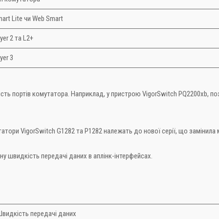
art Lite чи Web Smart
yer 2 та L2+
yer 3
кість портів комутатора. Наприклад, у пристрою VigorSwitch PQ2200xb, по
тори VigorSwitch G1282 та P1282 належать до нової серії, що замінила м
ну швидкість передачі даних в аплінк-інтерфейсах.
Швидкість передачі даних