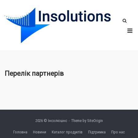
Skip
to
content
Me
Перелік партнерів
2026 © Інсолюшнс
Theme by
SiteOrigin
Головна
Новини
Каталог продуктів
Підтримка
Про нас