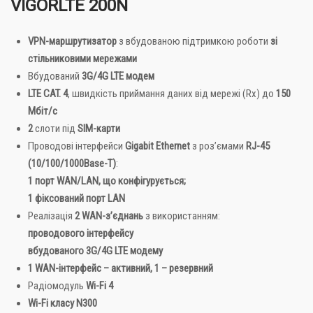
VIGORLTE 200N
VPN-маршрутизатор
з вбудованою підтримкою роботи
зі
стільниковими мережами
Вбудований
3G/4G LTE модем
LTE CAT. 4
, швидкість приймання даних від мережі (Rx) до
150
Мбіт/с
2
слоти під
SIM-карти
Проводові інтерфейси
Gigabit Ethernet
з роз’ємами
RJ-45
(10/100/1000Base-T)
:
1 порт WAN/LAN, що конфігурується;
1 фіксований порт LAN
Реалізація
2 WAN-з’єднань
з використанням:
проводового інтерфейсу
вбудованого 3G/4G LTE модему
1 WAN-інтерфейс – активний, 1 – резервний
Радіомодуль
Wi-Fi 4
Wi-Fi класу N300