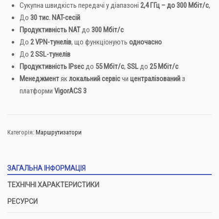
Сукупна швидкість передачі у діапазоні
2,4 ГГц – до 300 Мбіт/с
,
До
30 тис. NAT-сесій
Продуктивність NAT
до
300 Мбіт/с
До
2 VPN-тунелів
, що функціонують
одночасно
До
2 SSL-тунелів
Продуктивність IPsec
до
55 Мбіт/с
,
SSL
до
25 Мбіт/с
Менеджмент
як
локальний сервіс
чи
централізований
з
платформи
VigorACS 3
Категорія:
Маршрутизатори
ЗАГАЛЬНА ІНФОРМАЦІЯ
ТЕХНІЧНІ ХАРАКТЕРИСТИКИ
РЕСУРСИ