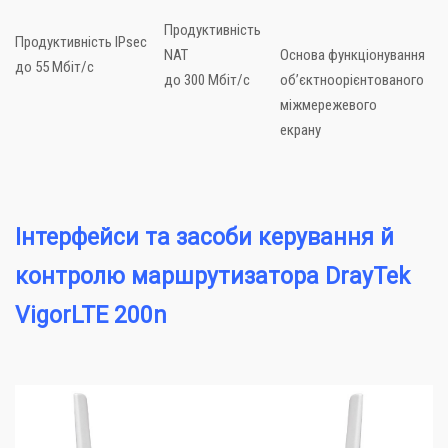
Продуктивність
Продуктивність IPsec
NAT
Основа функціонування
до 55 Мбіт/с
до 300 Мбіт/с
об’єктноорієнтованого
міжмережевого
екрану
Інтерфейси та засоби керування й
контролю маршрутизатора DrayTek
VigorLTE 200n