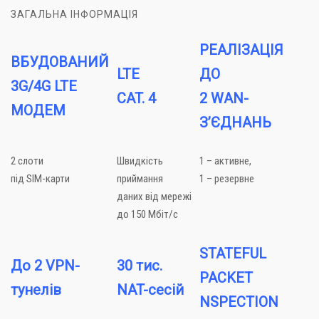
ЗАГАЛЬНА ІНФОРМАЦІЯ
РЕАЛІЗАЦІЯ
ВБУДОВАНИЙ
LTE
ДО
3G/4G LTE
CAT. 4
2 WAN-
МОДЕМ
З’ЄДНАНЬ
2 слоти
Швидкість
1 – активне,
під SIM-карти
приймання
1 – резервне
даних від мережі
до 150 Мбіт/с
STATEFUL
До 2 VPN-
30 тис.
PACKET
тунелів
NAT-сесій
NSPECTION