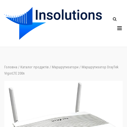
Skip
to
content
Me
Головна
/
Каталог продуктів
/
Маршрутизатори
/ Маршрутизатор DrayTek
VigorLTE 200n