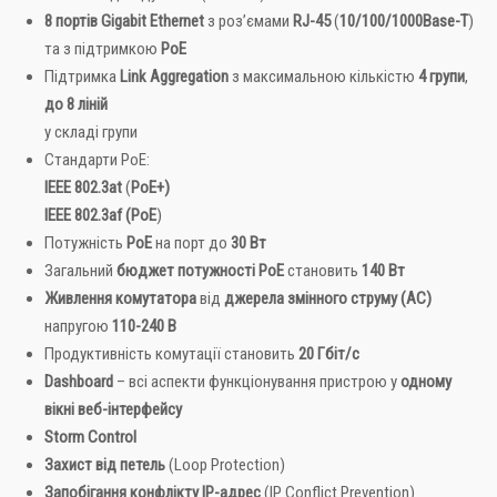
8 портів Gigabit Ethernet
з роз’ємами
RJ-45
(
10/100/1000Base-T
)
та з підтримкою
PoE
Підтримка
Link Aggregation
з максимальною кількістю
4
групи
,
до 8 ліній
у складі групи
Стандарти PoE:
IEEE 802.3at
(
PoE+)
IEEE 802.3af (PoE
)
Потужність
PoE
на порт до
30 Вт
Загальний
бюджет потужності PoE
становить
140 Вт
Живлення
комутатора
від
джерела змінного струму (AC)
напругою
110-240
В
Продуктивність комутації становить
20 Гбіт/с
Dashboard
– всі аспекти функціонування пристрою у
одному
вікні веб-інтерфейсу
Storm Control
Захист від петель
(Loop Protection)
Запобігання конфлікту IP-адрес
(IP Conflict Prevention)