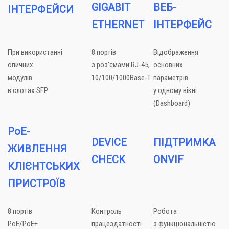
GIGABIT
ВЕБ-
ІНТЕРФЕЙСИ
ETHERNET
ІНТЕРФЕЙС
При використанні
8 портів
Відображення
опичних
з роз’ємами RJ-45,
основних
модулів
10/100/1000Base-T
параметрів
в слотах SFP
у одному вікні
(Dashboard)
PoE-
DEVICE
ПІДТРИМКА
ЖИВЛЕННЯ
CHECK
ONVIF
КЛІЄНТСЬКИХ
ПРИСТРОЇВ
8 портів
Контроль
Робота
PoE/PoE+
працездатності
з функціональністю