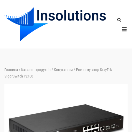
Skip
to
content
Me
Головна
/
Каталог продуктів
/
Комутатори
/ Poe-комутатор DrayTek
VigorSwitch P2100