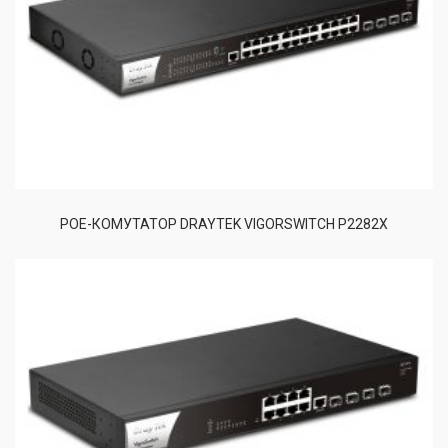
POE-КОМУТАТОР DRAYTEK VIGORSWITCH P2282X