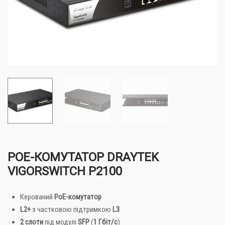
POE-КОМУТАТОР DRAYTEK
VIGORSWITCH P2100
Керований
PoE-комутатор
L2+
з частковою підтримкою
L3
2 слоти
під модулі
SFP
(
1 Гбіт/с
)