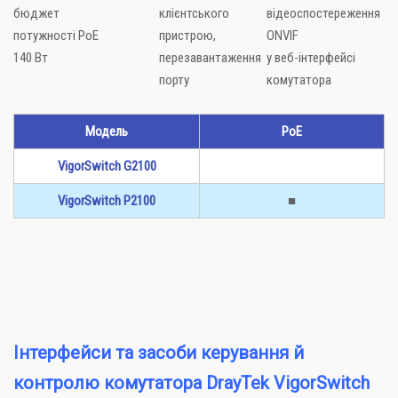
бюджет
клієнтського
відеоспостереження
потужності PoE
пристрою,
ONVIF
140 Вт
перезавантаження
у веб-інтерфейсі
порту
комутатора
Модель
PoE
VigorSwitch G2100
VigorSwitch P2100
■
Інтерфейси та засоби керування й
контролю комутатора DrayTek
VigorSwitch