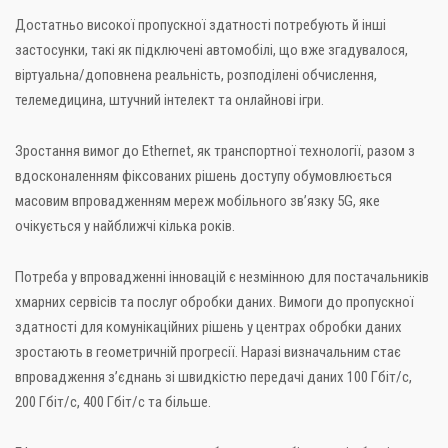
Достатньо високої пропускної здатності потребують й інші
застосунки, такі як підключені автомобілі, що вже згадувалося,
віртуальна/доповнена реальність, розподілені обчислення,
телемедицина, штучний інтелект та онлайнові ігри.
Зростання вимог до Ethernet, як транспортної технології, разом з
вдосконаленням фіксованих рішень доступу обумовлюється
масовим впровадженням мереж мобільного зв’язку 5G, яке
очікується у найближчі кілька років.
Потреба у впровадженні інновацій є незмінною для постачальників
хмарних сервісів та послуг обробки даних. Вимоги до пропускної
здатності для комунікаційних рішень у центрах обробки даних
зростають в геометричній прогресії. Наразі визначальним стає
впровадження з’єднань зі швидкістю передачі даних 100 Гбіт/с,
200 Гбіт/с, 400 Гбіт/с та більше.