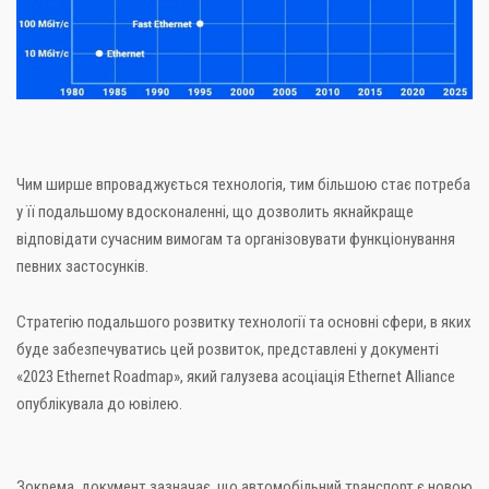
Чим ширше впроваджується технологія, тим більшою стає потреба
у її подальшому вдосконаленні, що дозволить якнайкраще
відповідати сучасним вимогам та організовувати функціонування
певних застосунків.
Стратегію подальшого розвитку технології та основні сфери, в яких
буде забезпечуватись цей розвиток, представлені у документі
«2023 Ethernet Roadmap», який галузева асоціація Ethernet Alliance
опублікувала до ювілею.
Зокрема, документ зазначає, що автомобільний транспорт є новою