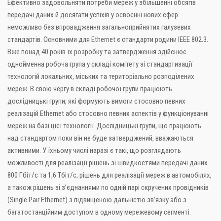
Ефективно задовольняти потреби мереж у збільшенні обсягів
передачі даних й досягати успіхів у освоєнні нових сфер
неможливо без впровадження загальноприйнятих галузевих
стандартів. Основними для Ethernet є стандарти родини IEEE 802.3.
Вже понад 40 років їх розробку та затвердження здійснює
однойменна робоча група у складі комітету зі стандартизації
технологій локальних, міських та територіально розподілених
мереж. В свою чергу в складі робочої групи працюють
дослідницькі групи, які формують вимоги стосовно певних
реалізацій Ethernet або стосовно певних аспектів у функціонуванні
мереж на базі цієї технології. Дослідницькі групи, що працюють
над стандартом поки він не буде затверджений, вважаються
активними. У їхньому числі наразі є такі, що розглядають
можливості для реалізації рішень зі швидкостями передачі даних
800 Гбіт/с та 1,6 Тбіт/с, рішень для реалізації мереж в автомобілях,
а також рішень зі з’єднаннями по одній парі скручених провідників
(Single Pair Ethernet) з підвищеною дальністю зв’язку або з
багатостанційним доступом в одному мережевому сегменті.