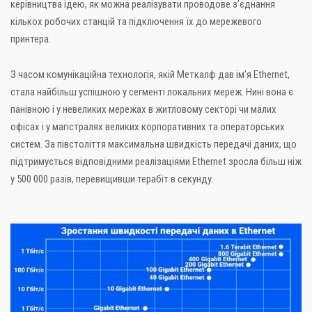
керівництва ідею, як можна реалізувати проводове з’єднання
кількох робочих станцій та підключення їх до мережевого
принтера.
З часом комунікаційна технологія, якій Меткалф дав ім’я Ethernet,
стала найбільш успішною у сегменті локальних мереж. Нині вона є
панівною і у невеликих мережах в житловому секторі чи малих
офісах і у магістралях великих корпоративних та операторських
систем. За півстоліття максимальна швидкість передачі даних, що
підтримується відповідними реалізаціями Ethernet зросла більш ніж
у 500 000 разів, перевищивши терабіт в секунду.