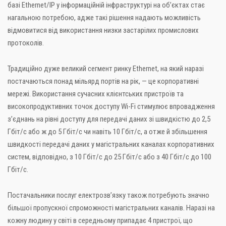
базі Ethernet/IP у інформаційній інфраструктурі на об’єктах стає
нагальною потребою, адже такі рішення надають можливість
відмовитися від використання низки застарілих промислових
протоколів.
Традиційно дуже великий сегмент ринку Ethernet, на який наразі
постачаються понад мільярд портів на рік, — це корпоративні
мережі. Використання сучасних клієнтських пристроїв та
високопродуктивних точок доступу Wi-Fi стимулює впровадження
з’єднань на рівні доступу для передачі даних зі швидкістю до 2,5
Гбіт/с або ж до 5 Гбіт/с чи навіть 10 Гбіт/с, а отже й збільшення
швидкості передачі даних у магістральних каналах корпоративних
систем, відповідно, з 10 Гбіт/с до 25 Гбіт/с або з 40 Гбіт/с до 100
Гбіт/с.
Постачальники послуг електрозв’язку також потребують значно
більшої пропускної спроможності магістральних каналів. Наразі на
кожну людину у світі в середньому припадає 4 пристрої, що