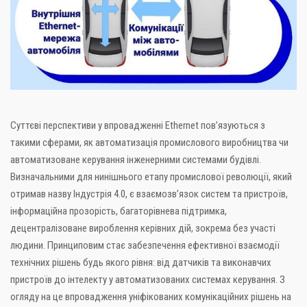
Суттєві перспективи у впровадженні Ethernet пов’язуються з
такими сферами, як автоматизація промислового виробництва чи
автоматизоване керування інженерними системами будівлі.
Визначальними для нинішнього етапу промислової революції, який
отримав назву Індустрія 4.0, є взаємозв’язок систем та пристроїв,
інформаційна прозорість, багаторівнева підтримка,
децентралізоване вироблення керівних дій, зокрема без участі
людини. Принциповим стає забезпечення ефективної взаємодії
технічних рішень будь якого рівня: від датчиків та виконавчих
пристроїв до інтелекту у автоматизованих системах керування. З
огляду на це впровадження уніфікованих комунікаційних рішень на