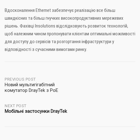
Вдосконалення Ethernet забезпечує реалізацію все більш
швидкісних та більш гнучких високопродуктивних мережевих
рішень. Фахівці Insolutions відслідковують розвиток технологій,
щоб належним чином пропонувати клієнтам оптимальні можливості
для доступу до сервісів та розгортання інфраструктури у
відповідності з сучасними вимогами ринку.
Post
PREVIOUS POST
Новий мультигігабітний
комутатор DrayTek з PoE
navigation
NEXT POST
Мобільні застосунки DrayTek