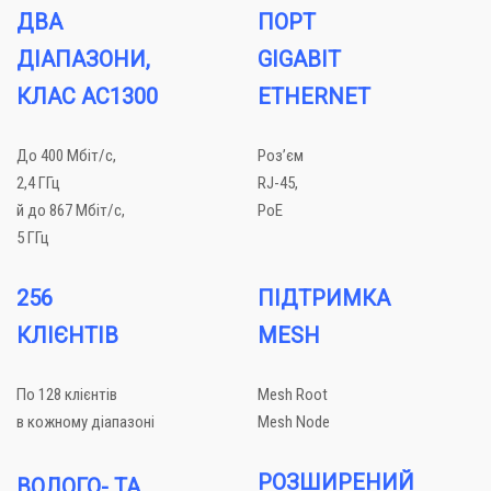
ДВА
ПОРТ
ДІАПАЗОНИ,
GIGABIT
КЛАС
AC1300
ETHERNET
До 400 Мбіт/с,
Роз’єм
2,4 ГГц
RJ-45,
й до 867 Мбіт/с,
PoE
5 ГГц
256
ПІДТРИМКА
КЛІЄНТІВ
MESH
По 128 клієнтів
Mesh Root
в кожному діапазоні
Mesh Node
РОЗШИРЕНИЙ
ВОЛОГО- ТА