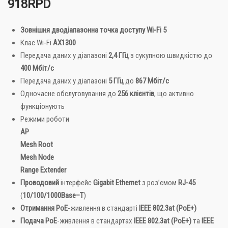
918RPD
Зовнішня
дводіапазонна точка доступу Wi-Fi 5
Клас Wi-Fi
AX1300
Передача даних у діапазоні
2,4 ГГц
з сукупною швидкістю до
400 Мбіт/с
Передача даних у діапазоні
5 ГГц
до
867 Мбіт/с
Одночасне обслуговування до
256 клієнтів
, що активно
функціонують
Режими роботи
AP
Mesh Root
Mesh Node
Range Extender
Проводовий
інтерфейс
Gigabit
Ethernet
з роз’ємом
RJ
-45
(
10/100/1000
Base
–
T
)
Отримання PoE
-живлення в стандарті
IEEE 802.3at (PoE+)
Подача PoE
-живлення в стандартах
IEEE 802.3at (PoE+)
та
IEEE