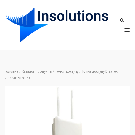
Skip
to
content
Me
Головна
/
Каталог продуктів
/
Точки доступу
/ Точка доступу DrayTek
VigorAP 918RPD