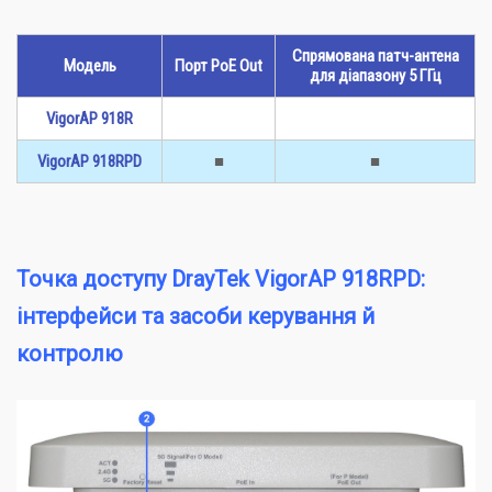
Спрямована патч-антена
Модель
Порт PoE Out
для діапазону 5 ГГц
VigorAP 918R
VigorAP 918RPD
■
■
Точка доступу DrayTek VigorAP 918RPD:
інтерфейси та засоби керування й
контролю